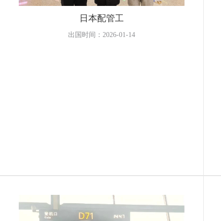
日本配管工
出国时间：2026-01-14