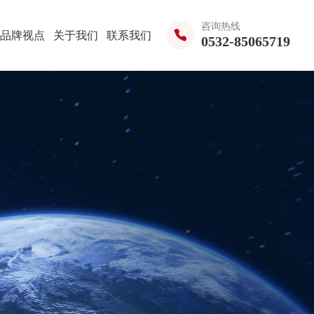
咨询热线
品牌视点
关于我们
联系我们
0532-85065719