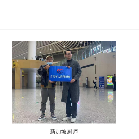
新加坡厨师