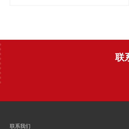
联
联系我们