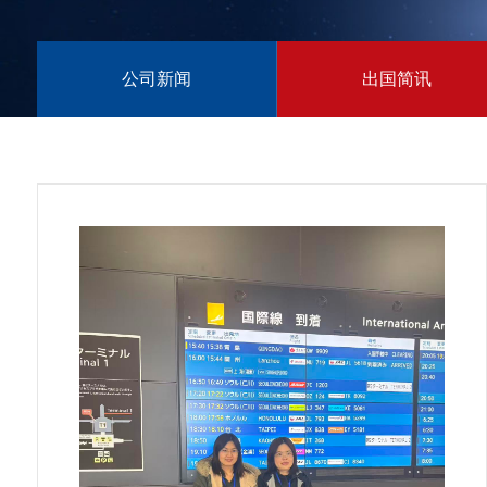
公司新闻
出国简讯