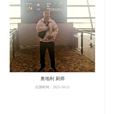
奥地利 厨师
出国时间：2025-10-21