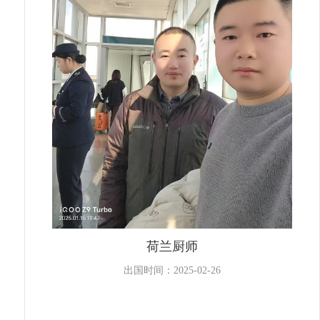
荷兰厨师
出国时间：2025-02-26