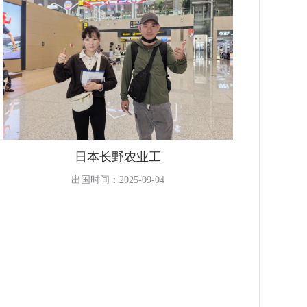
日本长野农业工
出国时间：2025-09-04