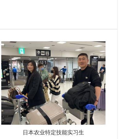
日本农业特定技能实习生