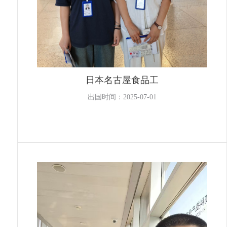
日本名古屋食品工
出国时间：2025-07-01