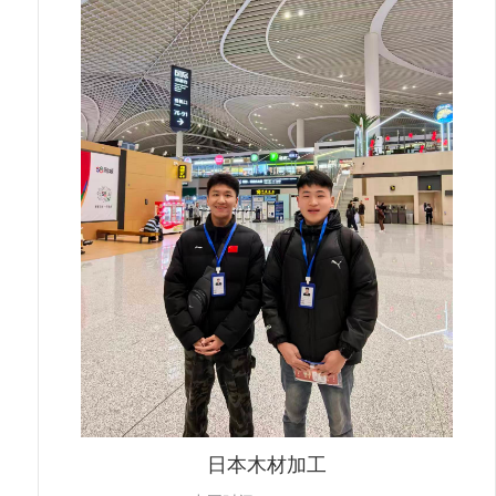
日本木材加工