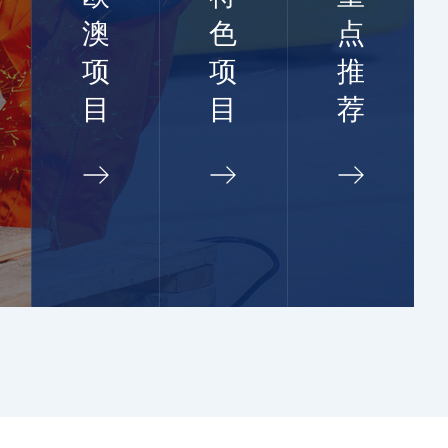
澳
色
点
项
项
推
目
目
荐