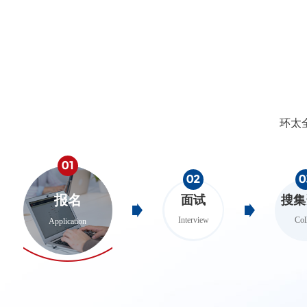
环太
01
02
0
报名
面试
搜集
Interview
Col
Application