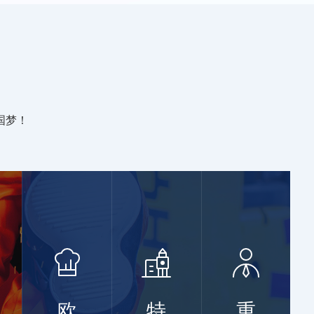
国梦！
欧
特
重