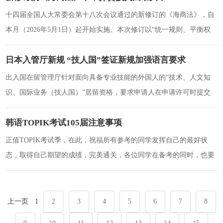
十四届全国人大常委会第十八次会议通过的新修订的《海商法》，自
本月（2026年5月1日）起开始实施。本次修订以“统一规则、平衡权
益、数字赋能、绿色护航”为核心导向
日本入管厅新规 “技人国”签证新规加强语言要求
出入国在留管理厅针对面向具备专业技能的外国人的“技术、人文知
识、国际业务（技人国）”居留资格，要求申请人在申请许可时提交
日语能力证明。该规定适用于翻译、酒店前台
韩语TOPIK考试105届注意事项
正值TOPIK考试季，在此，祝福所有参考的同学发挥自己的最好状
态，取得自己期望的成绩，完美通关，各位同学在备考的同时，也要
做好考前准备，确保顺利完成考试！TOP
上一页
1
2
3
4
5
6
7
8