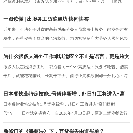
外投资的规定》（国务院令第 837 号），自2026 年 7 月 1 日起施
行。此
一图读懂 | 出境务工防骗避坑 快问快答
近年来，不法分子以虚假高薪诱骗劳务人员非法出境务工的案件时有
发生，严重侵害了群众的合法权益。为切实提高广大劳务人员的风险
防范意识，普及对外劳务合作政策法规，商务
为什么很多人海外工作难以适应？不止是语言，更是跨文
化壁垒
很多人决定出海务工时，都抱着同一个朴素想法：只要肯吃苦、踏实
干活，就能稳稳赚钱、长期干下去。但行业真实数据却十分扎心：每
年超三成海外务工人员，撑不过半年就离职、
日本餐饮业特定技能1号暂停新增，赴日打工将进入“高
门槛时代”？
日本餐饮业特定技能1号暂停新增，赴日打工将进入“高门槛时
代”？ 日本法务省宣布：自2026年4月13日起，原则上暂停餐饮行
业（外食业）“特定技能1号”新增接收
新修订的《海商法》下，弃货损失由谁买单？