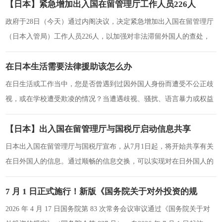
【日本】紧急增加出入国在留管理厅工作人员226人
政府于28日（今天）通过内阁决议，决定紧急增加出入国在留管理厅
（日本入管局）工作人员226人，以加强对非法滞留外国人的查处，
并防止通过不正当手段获取在留资格。目
在日本生活需要法律援助该怎么办
在日生活或工作当中，您是否曾遇到过因外国人身份而遭受不公正歧
视，或在学校遭受欺凌的情况？当遭遇歧视、骚扰、语言暴力或权益
被侵害时请不要独自烦恼，请向法务局咨询。
【日本】出入国在留管理厅与国税厅启动信息共享
日本出入国在留管理厅与国税厅宣布，从7月1日起，将开始共享有关
在日外国人的信息。通过顺畅的信息交换，可以实现对在日外国人的
适当管理。今后，政府与执政
7 月 1 日正式施行！新版《国务院关于对外投资的规
定》，出国务工迎来重磅保障
2026 年 4 月 17 日国务院第 83 次常务会议审议通过《国务院关于对