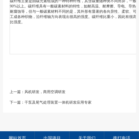
碳纤维主要是由碳元素组成的一种特种纤维，其含碳量随种类不同而异，一般
90%以上。碳纤维具有一般碳素材料的特性，如耐高温、耐摩擦、导电、导热
耐腐蚀等，但与一般碳素材料不同的是，其外形有显著的各向异性、柔软、可
工成各种织物，沿纤维轴方向表现出很高的强度。碳纤维比重小，因此有很高
比强度。
上一篇：
风机研发，商用空调研发
下一篇：
干泵及尾气处理装置一体机研发应用专家
网站首页
出国项目
关于我们
拨打电话